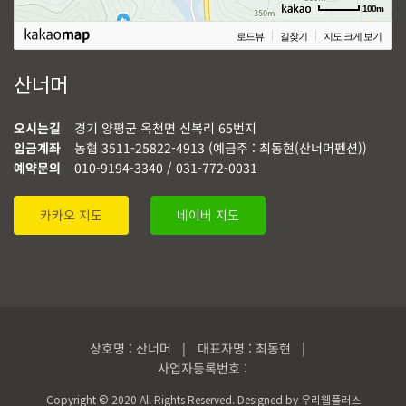
100m
로드뷰
길찾기
지도 크게 보기
산너머
오시는길
경기 양평군 옥천면 신복리 65번지
입금계좌
농협 3511-25822-4913 (예금주 : 최동현(산너머펜션))
예약문의
010-9194-3340 / 031-772-0031
카카오 지도
네이버 지도
상호명 : 산너머 | 대표자명 : 최동현 |
사업자등록번호 :
Copyright © 2020 All Rights Reserved. Designed by
우리웹플러스