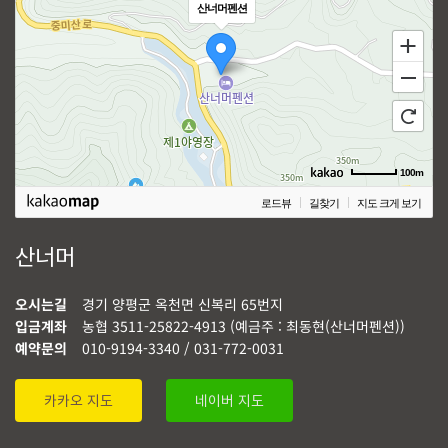
산너머펜션
100m
로드뷰
길찾기
지도 크게 보기
산너머
오시는길
경기 양평군 옥천면 신복리 65번지
입금계좌
농협 3511-25822-4913 (예금주 : 최동현(산너머펜션))
예약문의
010-9194-3340 / 031-772-0031
카카오 지도
네이버 지도