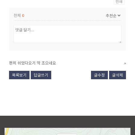
인쇄
전체
0
편히 쉬었다오기 딱 조으네요
»
목록보기
답글쓰기
글수정
글삭제